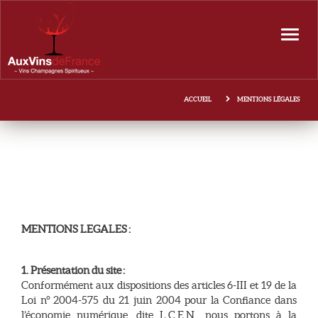
Aller
au
ACCUEIL
Navi
contenu
LE MAGASIN
LA CAVE
ACCUEIL
MENTIONS LÉGALES
VINS
LES CONSEILS
SPIRITUEUX
COFFRETS CADEAUX
CHAMPAGNE
CONTACT
L’EPICERIE FOLIE GOURMANDE
CATALOGUE
DIVERS
MENTIONS LEGALES :
1. Présentation du site :
Conformément aux dispositions des articles 6-III et 19 de la
Loi n° 2004-575 du 21 juin 2004 pour la Confiance dans
l’économie numérique, dite L.C.E.N., nous portons à la