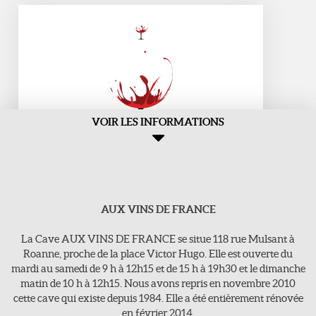
VOIR LES INFORMATIONS
AUX VINS DE FRANCE
Aux Vins de france
>118, rue Mulsant - 42300 Roanne
La Cave AUX VINS DE FRANCE se situe 118 rue Mulsant à
E-Mail : vins-de-france@orange.fr
Roanne, proche de la place Victor Hugo. Elle est ouverte du
mardi au samedi de 9 h à 12h15 et de 15 h à 19h30 et le dimanche
Tel : 04 77 71 16 63
matin de 10 h à 12h15. Nous avons repris en novembre 2010
cette cave qui existe depuis 1984. Elle a été entièrement rénovée
en février 2014.