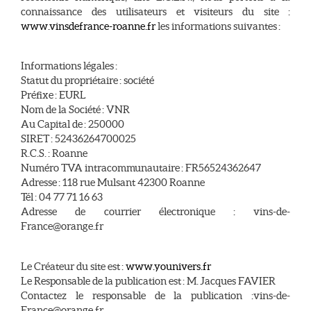
connaissance des utilisateurs et visiteurs du site :
www.vinsdefrance-roanne.fr
les informations suivantes :
Informations légales :
Statut du propriétaire : société
Préfixe : EURL
Nom de la Société : VNR
Au Capital de : 250000
SIRET : 52436264700025
R.C.S. : Roanne
Numéro TVA intracommunautaire : FR56524362647
Adresse : 118 rue Mulsant 42300 Roanne
Tél : 04 77 71 16 63
Adresse de courrier électronique : vins-de-
France@orange.fr
Le Créateur du site est :
www.younivers.fr
Le Responsable de la publication est : M. Jacques FAVIER
Contactez le responsable de la publication :vins-de-
France@orange.fr