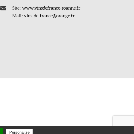
Site :
www.vinsdefrance-roanne.fr
Mail :
vins-de-france@orange.fr
Personalize