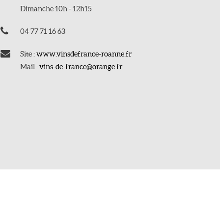
Dimanche 10h - 12h15
04 77 71 16 63
Site :
www.vinsdefrance-roanne.fr
Mail :
vins-de-france@orange.fr