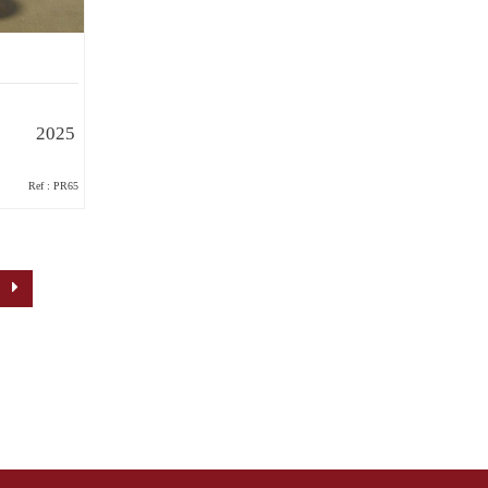
2025
Ref : PR65
n