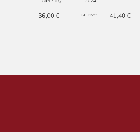
2024
Lionel Faury
36,00 €
41,40 €
Ref : PR277