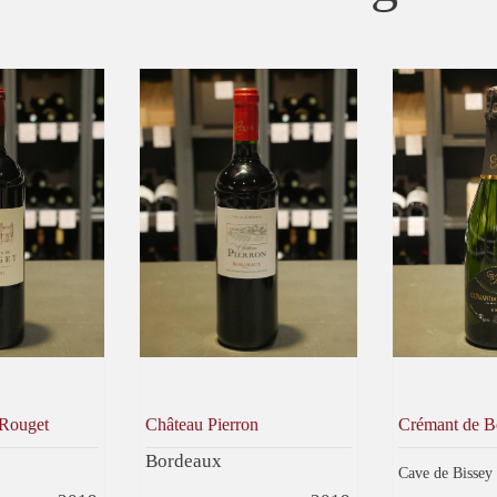
 Rouget
Château Pierron
Crémant de B
Bordeaux
Cave de Bissey