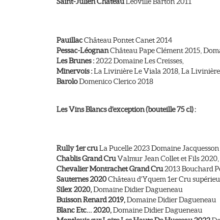
Saint-Julien Château
Léoville Barton 2011
Pauillac
Château Pontet Canet 2014
Pessac-Léognan
Château Pape Clément 2015, Doma
Les Brunes :
2022 Domaine Les Creisses,
Minervois :
La Livinière Le Viala 2018, La Livinière
Barolo
Domenico Clerico 2018
Les Vins Blancs d’exception (bouteille 75 cl) :
Rully 1er cru
La Pucelle 2023 Domaine Jacquesson
Chablis Grand Cru
Valmur Jean Collet et Fils 2020,
Chevalier Montrachet Grand Cru
2013 Bouchard Pèr
Sauternes 2020
Château d’Yquem 1er Cru supérieu
Silex 2020,
Domaine Didier Dagueneau
Buisson Renard 2019,
Domaine Didier Dagueneau
Blanc Etc… 2020,
Domaine Didier Dagueneau