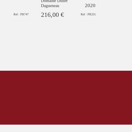
Domaine Didier
2020
Dagueneau
216,00 €
11,90 €
Ref : PR747
Ref : PR251