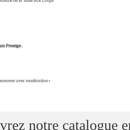
maine de la Taille aux Loups
m Prestige :
onsommer avec modération »
rez notre catalogue e