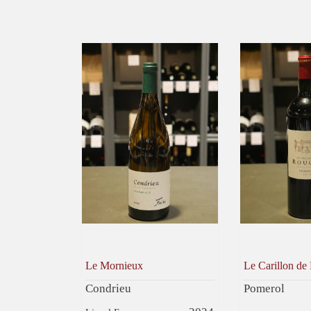
Le Mornieux
Le Carillon de
Condrieu
Pomerol