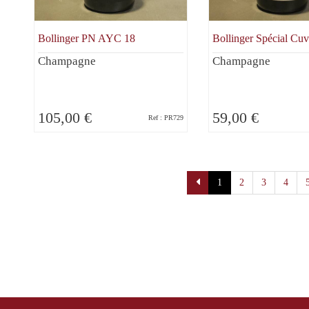
Bollinger PN AYC 18
Bollinger Spécial Cuv
Champagne
Champagne
105,00 €
59,00 €
Ref : PR729
Pagination
1
2
3
4