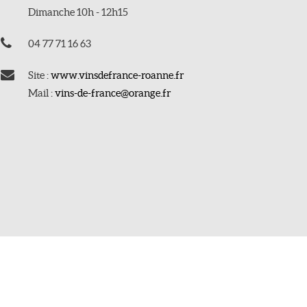
Dimanche 10h - 12h15
04 77 71 16 63
Site :
www.vinsdefrance-roanne.fr
Mail :
vins-de-france@orange.fr