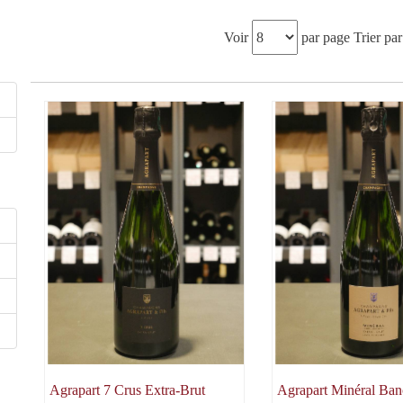
Voir
par page
Trier par
Agrapart 7 Crus Extra-Brut
Agrapart Minéral Ban