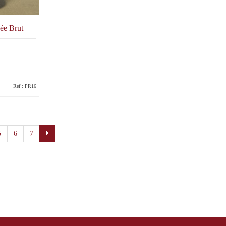
ée Brut
Ref : PR16
5
6
7