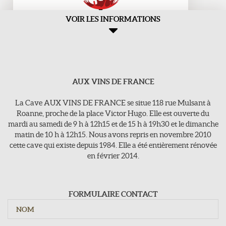
VOIR LES INFORMATIONS
AUX VINS DE FRANCE
Aux Vins de france
>118, rue Mulsant - 42300 Roanne
La Cave AUX VINS DE FRANCE se situe 118 rue Mulsant à
E-Mail : vins-de-france@orange.fr
Roanne, proche de la place Victor Hugo. Elle est ouverte du
mardi au samedi de 9 h à 12h15 et de 15 h à 19h30 et le dimanche
Tel : 04 77 71 16 63
matin de 10 h à 12h15. Nous avons repris en novembre 2010
cette cave qui existe depuis 1984. Elle a été entièrement rénovée
en février 2014.
Jours d'ouvertures
Du mardi au samedi : 9h - 12h15 / 15h - 19h30
Dimanche : 10h - 12h15
FORMULAIRE CONTACT