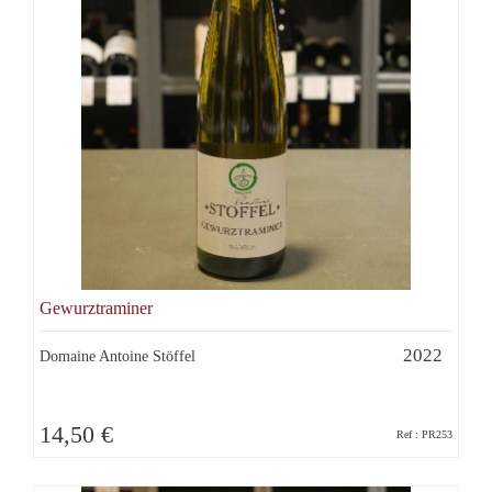
Gewurztraminer
2022
Domaine Antoine Stöffel
14,50 €
Ref : PR253