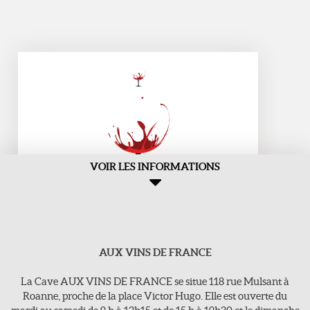
VOIR LES INFORMATIONS
AUX VINS DE FRANCE
Aux Vins de france
>118, rue Mulsant - 42300 Roanne
La Cave AUX VINS DE FRANCE se situe 118 rue Mulsant à
E-Mail : vins-de-france@orange.fr
Roanne, proche de la place Victor Hugo. Elle est ouverte du