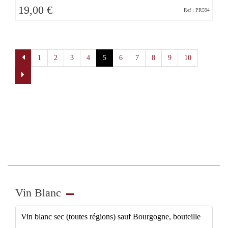
19,00 €
Ref : PR594
Pagination
1
2
3
4
5
6
7
8
9
10
Vin Blanc
Vin blanc sec (toutes régions) sauf Bourgogne, bouteille