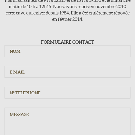
mardi au samedi de 9 h à 12h15 et de 15 h à 19h30 et le dimanche
Tel : 04 77 71 16 63
matin de 10 h à 12h15. Nous avons repris en novembre 2010
cette cave qui existe depuis 1984. Elle a été entièrement rénovée
en février 2014.
Jours d'ouvertures
Du mardi au samedi : 9h - 12h15 / 15h - 19h30
Dimanche : 10h - 12h15
FORMULAIRE CONTACT