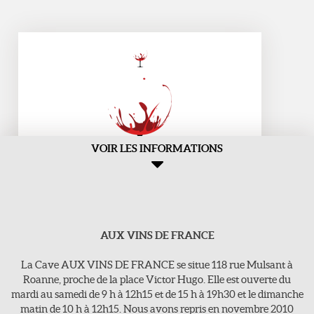
VOIR LES INFORMATIONS
AUX VINS DE FRANCE
Aux Vins de france
>118, rue Mulsant - 42300 Roanne
La Cave AUX VINS DE FRANCE se situe 118 rue Mulsant à
E-Mail : vins-de-france@orange.fr
Roanne, proche de la place Victor Hugo. Elle est ouverte du
mardi au samedi de 9 h à 12h15 et de 15 h à 19h30 et le dimanche
Tel : 04 77 71 16 63
matin de 10 h à 12h15. Nous avons repris en novembre 2010