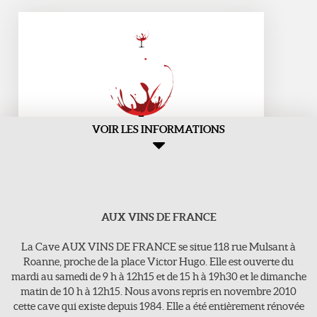
VOIR LES INFORMATIONS
AUX VINS DE FRANCE
Aux Vins de france
>118, rue Mulsant - 42300 Roanne
La Cave AUX VINS DE FRANCE se situe 118 rue Mulsant à
E-Mail : vins-de-france@orange.fr
Roanne, proche de la place Victor Hugo. Elle est ouverte du
mardi au samedi de 9 h à 12h15 et de 15 h à 19h30 et le dimanche
Tel : 04 77 71 16 63
matin de 10 h à 12h15. Nous avons repris en novembre 2010
cette cave qui existe depuis 1984. Elle a été entièrement rénovée