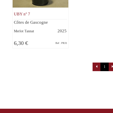
UBY n° 7
Côtes de Gascogne
2025
Merlot Tannat
6,30 €
Ref : PR31
Paginati
1