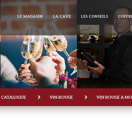
LE MAGASIN
LA CAVE
LES CONSEILS
COFFR
CATALOGUE
VIN ROUGE
VIN ROUGE À MOI