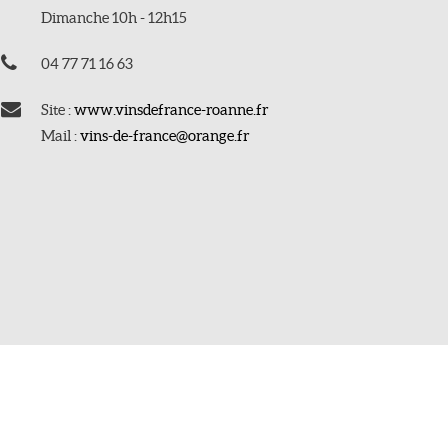
Dimanche 10h - 12h15
04 77 71 16 63
Site :
www.vinsdefrance-roanne.fr
Mail :
vins-de-france@orange.fr