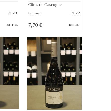
Côtes de Gascogne
2023
2022
Brumont
7,70 €
Ref : PR35
Ref : PR34