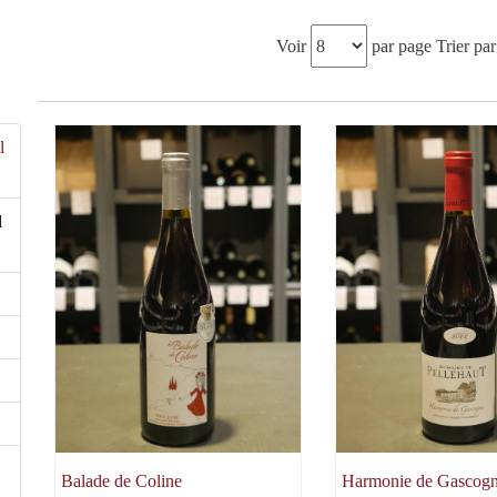
Voir
par page
Trier par
l
l
Balade de Coline
Harmonie de Gascog