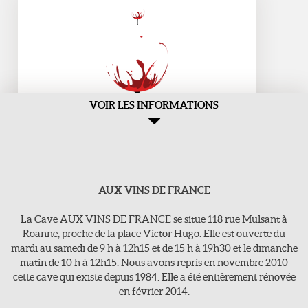
VOIR LES INFORMATIONS
AUX VINS DE FRANCE
Aux Vins de france
>118, rue Mulsant - 42300 Roanne
La Cave AUX VINS DE FRANCE se situe 118 rue Mulsant à
E-Mail : vins-de-france@orange.fr
Roanne, proche de la place Victor Hugo. Elle est ouverte du
mardi au samedi de 9 h à 12h15 et de 15 h à 19h30 et le dimanche
Tel : 04 77 71 16 63
matin de 10 h à 12h15. Nous avons repris en novembre 2010
cette cave qui existe depuis 1984. Elle a été entièrement rénovée
en février 2014.
Jours d'ouvertures