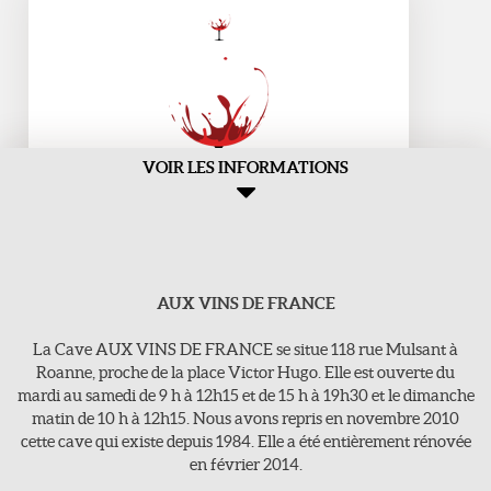
VOIR LES INFORMATIONS
AUX VINS DE FRANCE
Aux Vins de france
>118, rue Mulsant - 42300 Roanne
La Cave AUX VINS DE FRANCE se situe 118 rue Mulsant à
E-Mail : vins-de-france@orange.fr
Roanne, proche de la place Victor Hugo. Elle est ouverte du
mardi au samedi de 9 h à 12h15 et de 15 h à 19h30 et le dimanche
Tel : 04 77 71 16 63
matin de 10 h à 12h15. Nous avons repris en novembre 2010
cette cave qui existe depuis 1984. Elle a été entièrement rénovée
en février 2014.
Jours d'ouvertures