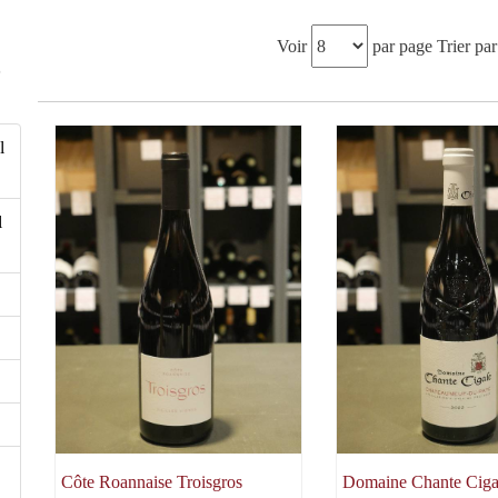
Voir
par page
Trier par
5
l
l
Côte Roannaise Troisgros
Domaine Chante Ciga