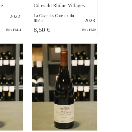
pe
Côtes du Rhône Villages
La Cave des Coteaux du
2022
2023
Rhône
8,50 €
Ref : PR111
Ref : PR39