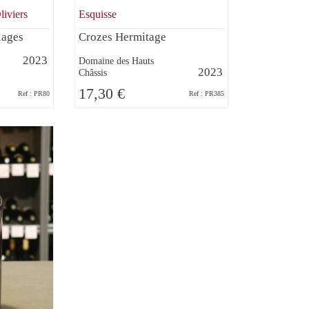
liviers
Esquisse
lages
Crozes Hermitage
2023
Domaine des Hauts
2023
Châssis
17,30 €
Ref : PR80
Ref : PR385