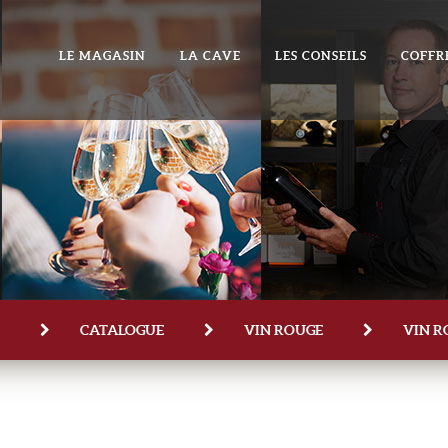
LE MAGASIN
LA CAVE
LES CONSEILS
COFFR
CATALOGUE
VIN ROUGE
VIN R