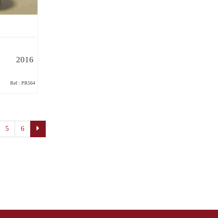
2016
Ref : PR564
5
6