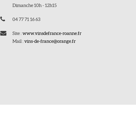
Dimanche 10h - 12h15
04 77 71 16 63
Site :
www.vinsdefrance-roanne.fr
Mail :
vins-de-france@orange.fr