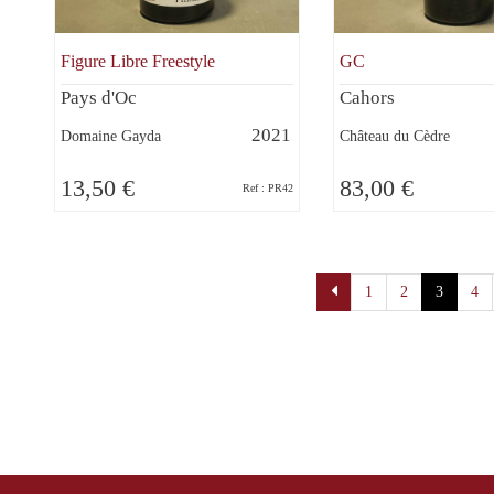
Figure Libre Freestyle
GC
Pays d'Oc
Cahors
2021
Domaine Gayda
Château du Cèdre
13,50 €
83,00 €
Ref : PR42
Pagination
1
2
3
4