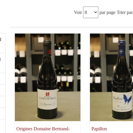
Voir
par page
Trier par
5
l
l
Origines Domaine Bertrand-
Papillon