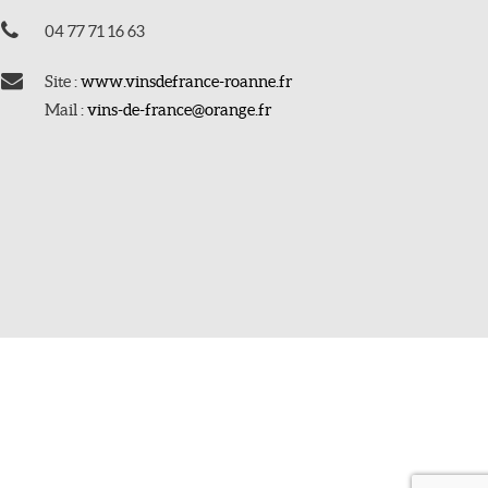
04 77 71 16 63
Site :
www.vinsdefrance-roanne.fr
Mail :
vins-de-france@orange.fr