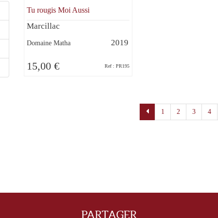
Tu rougis Moi Aussi
Marcillac
2019
Domaine Matha
15,00 €
Ref : PR195
Pagination
1
2
3
4
PARTAGER