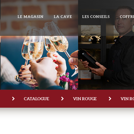
LE MAGASIN
LA CAVE
LES CONSEILS
COFFR
CATALOGUE
VIN ROUGE
VIN R