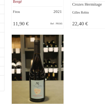
Bergé
Crozes Hermitage
2021
Fitou
Gilles Robin
11,90 €
22,40 €
Ref : PR565