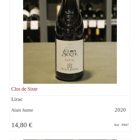
Clos de Sixte
Lirac
2020
Alain Jaume
14,80 €
Ref : PR87