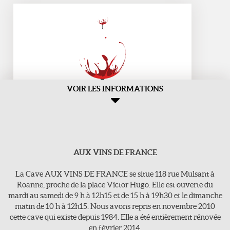
VOIR LES INFORMATIONS
AUX VINS DE FRANCE
Aux Vins de france
>118, rue Mulsant - 42300 Roanne
La Cave AUX VINS DE FRANCE se situe 118 rue Mulsant à
E-Mail : vins-de-france@orange.fr
Roanne, proche de la place Victor Hugo. Elle est ouverte du
mardi au samedi de 9 h à 12h15 et de 15 h à 19h30 et le dimanche
Tel : 04 77 71 16 63
matin de 10 h à 12h15. Nous avons repris en novembre 2010
cette cave qui existe depuis 1984. Elle a été entièrement rénovée
en février 2014.