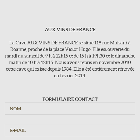
AUX VINS DE FRANCE
Aux Vins de france
>118, rue Mulsant - 42300 Roanne
La Cave AUX VINS DE FRANCE se situe 118 rue Mulsant à
E-Mail : vins-de-france@orange.fr
Roanne, proche de la place Victor Hugo. Elle est ouverte du
mardi au samedi de 9 h à 12h15 et de 15 h à 19h30 et le dimanche
Tel : 04 77 71 16 63
matin de 10 h à 12h15. Nous avons repris en novembre 2010
cette cave qui existe depuis 1984. Elle a été entièrement rénovée
en février 2014.
Jours d'ouvertures
Du mardi au samedi : 9h - 12h15 / 15h - 19h30
Dimanche : 10h - 12h15
FORMULAIRE CONTACT