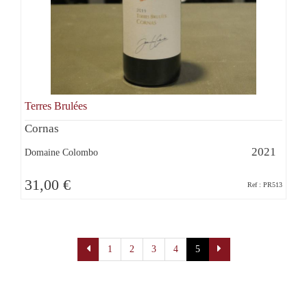
Terres Brulées
Cornas
2021
Domaine Colombo
31,00 €
Ref : PR513
Pagination
1
2
3
4
5