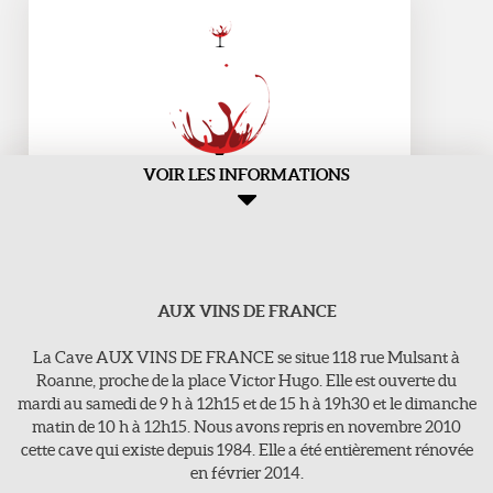
VOIR LES INFORMATIONS
AUX VINS DE FRANCE
Aux Vins de france
>118, rue Mulsant - 42300 Roanne
La Cave AUX VINS DE FRANCE se situe 118 rue Mulsant à
E-Mail : vins-de-france@orange.fr
Roanne, proche de la place Victor Hugo. Elle est ouverte du
mardi au samedi de 9 h à 12h15 et de 15 h à 19h30 et le dimanche
Tel : 04 77 71 16 63
matin de 10 h à 12h15. Nous avons repris en novembre 2010
cette cave qui existe depuis 1984. Elle a été entièrement rénovée
en février 2014.
Jours d'ouvertures