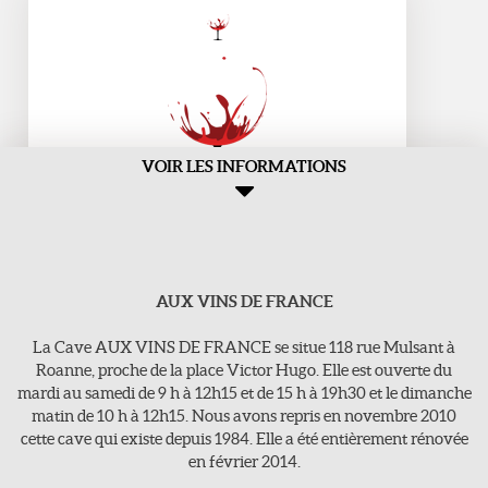
VOIR LES INFORMATIONS
AUX VINS DE FRANCE
Aux Vins de france
>118, rue Mulsant - 42300 Roanne
La Cave AUX VINS DE FRANCE se situe 118 rue Mulsant à
E-Mail : vins-de-france@orange.fr
Roanne, proche de la place Victor Hugo. Elle est ouverte du
mardi au samedi de 9 h à 12h15 et de 15 h à 19h30 et le dimanche
Tel : 04 77 71 16 63
matin de 10 h à 12h15. Nous avons repris en novembre 2010
cette cave qui existe depuis 1984. Elle a été entièrement rénovée
en février 2014.
Jours d'ouvertures