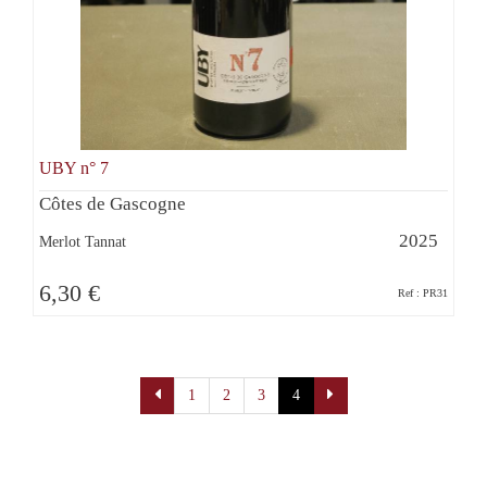
UBY n° 7
Côtes de Gascogne
2025
Merlot Tannat
6,30 €
Ref : PR31
Pagination
1
2
3
4