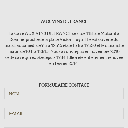
AUX VINS DE FRANCE
Aux Vins de france
>118, rue Mulsant - 42300 Roanne
La Cave AUX VINS DE FRANCE se situe 118 rue Mulsant à
E-Mail : vins-de-france@orange.fr
Roanne, proche de la place Victor Hugo. Elle est ouverte du
mardi au samedi de 9 h à 12h15 et de 15 h à 19h30 et le dimanche
Tel : 04 77 71 16 63
matin de 10 h à 12h15. Nous avons repris en novembre 2010
cette cave qui existe depuis 1984. Elle a été entièrement rénovée
en février 2014.
Jours d'ouvertures
Du mardi au samedi : 9h - 12h15 / 15h - 19h30
Dimanche : 10h - 12h15
FORMULAIRE CONTACT